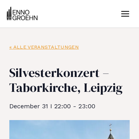
Zum
MAIN
Inhalt
MEN
springen
« ALLE VERANSTALTUNGEN
Silvesterkonzert –
Taborkirche, Leipzig
December 31
I
22:00
-
23:00