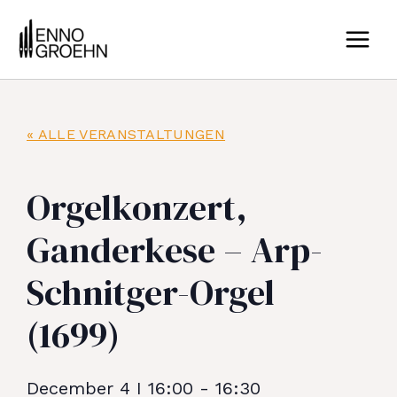
Zum
MAIN
Inhalt
MEN
springen
« ALLE VERANSTALTUNGEN
Orgelkonzert,
Ganderkese – Arp-
Schnitger-Orgel
(1699)
December 4
I
16:00
-
16:30