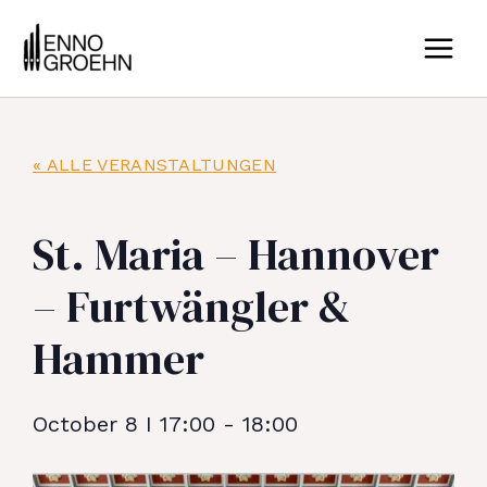
Zum
MAIN
Inhalt
MEN
springen
« ALLE VERANSTALTUNGEN
St. Maria – Hannover
– Furtwängler &
Hammer
October 8
I
17:00
-
18:00