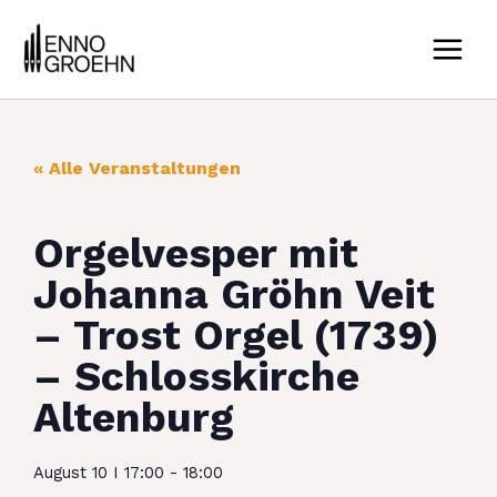
Zum
MAIN
Inhalt
MEN
springen
« Alle Veranstaltungen
Orgelvesper mit
Johanna Gröhn Veit
– Trost Orgel (1739)
– Schlosskirche
Altenburg
August 10
I
17:00
-
18:00