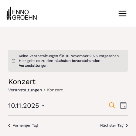
Zum
MAIN
Inhalt
MEN
springen
Keine Veranstaltungen für 10 November.2025 vorgesehen.
Hier geht es zu den
nächsten bevorstehenden
Veranstaltungen
.
Konzert
Veranstaltungen
Konzert
Vera
Vera
10.11.2025
SUCHE
TAG
Ansi
Datum
Such
Navi
wählen.
Vorheriger Tag
Nächster Tag
und