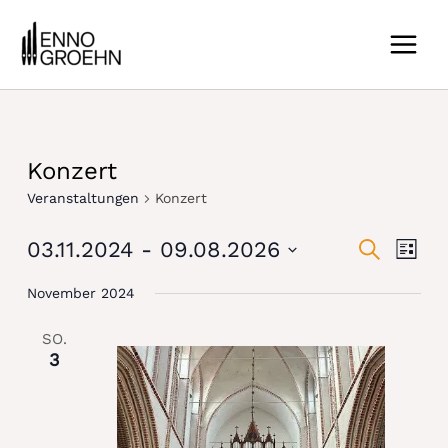
Zum
MAIN
Inhalt
MEN
springen
Konzert
Veranstaltungen
Konzert
Vera
Vera
03.11.2024
 - 
09.08.2026
SUCHE
LISTE
Ansi
Datum
Such
November 2024
Navi
wählen.
und
SO.
3
Ansic
Navig